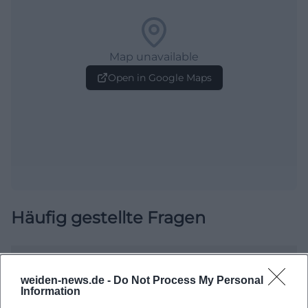
Map unavailable
Open in Google Maps
Häufig gestellte Fragen
Wann findet das Terrassenfest der DJK Weiden
weiden-news.de -
Do Not Process My Personal
statt?
Information