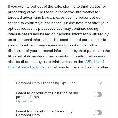
Wo genau ist das Terrassenfest der DJK Weiden?
If you wish to opt-out of the sale, sharing to third parties, or
processing of your personal or sensitive information for
targeted advertising by us, please use the below opt-out
Was kann ich auf dem Terrassenfest der DJK
section to confirm your selection. Please note that after your
Weiden erleben?
opt-out request is processed you may continue seeing
interest-based ads based on personal information utilized by
us or personal information disclosed to third parties prior to
Was kostet der Eintritt zum Terrassenfest?
your opt-out. You may separately opt-out of the further
disclosure of your personal information by third parties on the
Ist das Terrassenfest der DJK Weiden barrierefrei?
IAB’s list of downstream participants. This information may
also be disclosed by us to third parties on the
IAB’s List of
Downstream Participants
that may further disclose it to other
Findet das Terrassenfest bei jedem Wetter statt?
third parties.
Personal Data Processing Opt Outs
I want to opt-out of the Sharing of my
personal data.
Opted In
I want to opt-out of the Sale of my
Personal Data.