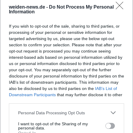
weiden-news.de -
Do Not Process My Personal
Information
Häufig gestellte Fragen
If you wish to opt-out of the sale, sharing to third parties, or
processing of your personal or sensitive information for
Wann findet das Jahresabschlusskonzert statt?
targeted advertising by us, please use the below opt-out
section to confirm your selection. Please note that after your
Wo ist der Veranstaltungsort?
opt-out request is processed you may continue seeing
interest-based ads based on personal information utilized by
us or personal information disclosed to third parties prior to
Was kann ich erwarten?
your opt-out. You may separately opt-out of the further
disclosure of your personal information by third parties on the
IAB’s list of downstream participants. This information may
Wie viel kostet der Eintritt?
also be disclosed by us to third parties on the
IAB’s List of
Downstream Participants
that may further disclose it to other
third parties.
Ist der Veranstaltungsort barrierefrei?
Personal Data Processing Opt Outs
Findet das Konzert drinnen statt?
I want to opt-out of the Sharing of my
personal data.