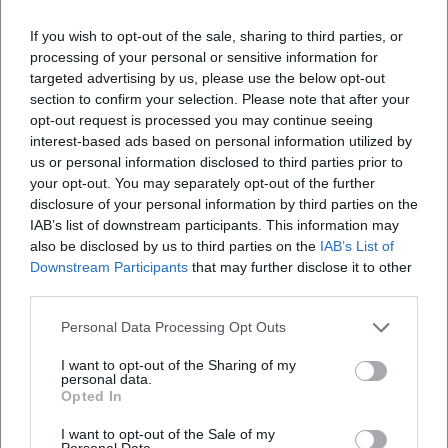
If you wish to opt-out of the sale, sharing to third parties, or
Wo ist das Bürgerfest in Weiden?
processing of your personal or sensitive information for
targeted advertising by us, please use the below opt-out
Was kann ich beim Bürgerfest erwarten?
section to confirm your selection. Please note that after your
opt-out request is processed you may continue seeing
interest-based ads based on personal information utilized by
Wie viel kostet der Eintritt zum Bürgerfest?
us or personal information disclosed to third parties prior to
your opt-out. You may separately opt-out of the further
disclosure of your personal information by third parties on the
Gibt es eine besondere Ausstattung für
IAB’s list of downstream participants. This information may
Barrierefreiheit?
also be disclosed by us to third parties on the
IAB’s List of
Downstream Participants
that may further disclose it to other
third parties.
Findet das Bürgerfest bei jedem Wetter statt?
Personal Data Processing Opt Outs
I want to opt-out of the Sharing of my
personal data.
Opted In
I want to opt-out of the Sale of my
Personal Data.