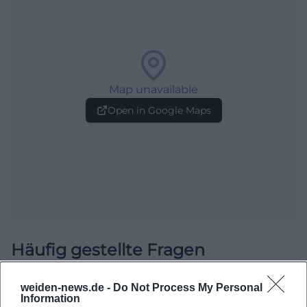
Map unavailable
Open in Google Maps
Häufig gestellte Fragen
weiden-news.de -
Do Not Process My Personal
Wann findet das Bürgerfest statt?
Information