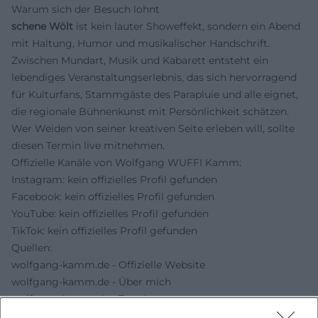
Warum sich der Besuch lohnt
schene Wölt
ist kein lauter Showeffekt, sondern ein Abend
mit Haltung, Humor und musikalischer Handschrift.
Zwischen Mundart, Musik und Kabarett entsteht ein
lebendiges Veranstaltungserlebnis, das sich hervorragend
für Kulturfans, Stammgäste des Parapluie und alle eignet,
die regionale Bühnenkunst mit Persönlichkeit schätzen.
Wer Weiden von seiner kreativen Seite erleben will, sollte
diesen Termin live mitnehmen.
Offizielle Kanäle von Wolfgang WUFFI Kamm:
Instagram: kein offizielles Profil gefunden
Facebook: kein offizielles Profil gefunden
YouTube: kein offizielles Profil gefunden
TikTok: kein offizielles Profil gefunden
Quellen:
wolfgang-kamm.de - Offizielle Website
wolfgang-kamm.de - Über mich
wolfgang-kamm.de - Termine
miz.org - Kulturbahnhof Parapluie