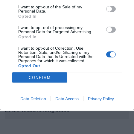
I want to opt-out of the Sale of my
Personal Data.
Opted In
Häufig gestellte Fragen
I want to opt-out of processing my
Personal Data for Targeted Advertising.
Opted In
Wann beginnt die Veranstaltung
I want to opt-out of Collection, Use,
Retention, Sale, and/or Sharing of my
Personal Data that Is Unrelated with the
Wie viel kostet der Eintritt
Purposes for which it was collected.
Opted Out
Wo findet das Event statt
CONFIRM
Gibt es Essens- und Getränkehhinweise
Data Deletion
Data Access
Privacy Policy
Ist die Veranstaltung indoor