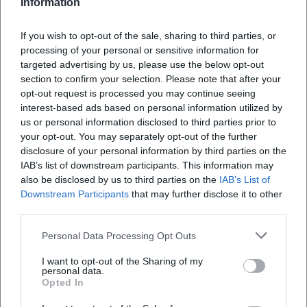
Information
Wann findet das Konzert statt?
If you wish to opt-out of the sale, sharing to third parties, or
processing of your personal or sensitive information for
targeted advertising by us, please use the below opt-out
Wo genau ist der Veranstaltungsort?
section to confirm your selection. Please note that after your
opt-out request is processed you may continue seeing
Was kann ich bei diesem Konzert erwarten?
interest-based ads based on personal information utilized by
us or personal information disclosed to third parties prior to
your opt-out. You may separately opt-out of the further
Wie sind die Ticketpreise?
disclosure of your personal information by third parties on the
IAB’s list of downstream participants. This information may
also be disclosed by us to third parties on the
IAB’s List of
Ist der Veranstaltungsort barrierefrei zugänglich?
Downstream Participants
that may further disclose it to other
third parties.
Findet das Konzert bei jedem Wetter statt?
Personal Data Processing Opt Outs
I want to opt-out of the Sharing of my
personal data.
Opted In