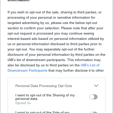
Wann findet das Terrassenfest statt?
If you wish to opt-out of the sale, sharing to third parties, or
processing of your personal or sensitive information for
Wo befindet sich die DJK Weiden?
targeted advertising by us, please use the below opt-out
section to confirm your selection. Please note that after your
opt-out request is processed you may continue seeing
Was kann ich beim Terrassenfest erwarten?
interest-based ads based on personal information utilized by
us or personal information disclosed to third parties prior to
your opt-out. You may separately opt-out of the further
Wie viel kostet der Eintritt zum Terrassenfest?
disclosure of your personal information by third parties on the
IAB’s list of downstream participants. This information may
also be disclosed by us to third parties on the
IAB’s List of
Ist das Event barrierefrei zugänglich?
Downstream Participants
that may further disclose it to other
third parties.
Findet das Terrassenfest draußen statt?
Personal Data Processing Opt Outs
I want to opt-out of the Sharing of my
personal data.
Opted In
I want to opt-out of the Sale of my